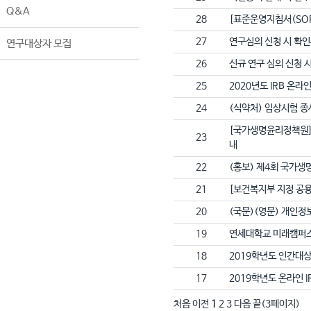
Q&A
28
[표준운영지침서(SOP
27
연구심의 신청 시 확
연구대상자 모집
26
신규 연구 심의 신청 
25
2020년도 IRB 온라
24
(식약처) 임상시험 종
[국가생명윤리정책원] 
23
내
22
(홍보) 제4회 국가생
21
[보건복지부 지정 공
20
(국문)(영문) 개인정
19
연세대학교 미래캠퍼
18
2019학년도 인간대상
17
2019학년도 온라인 
처음
이전
1
2
3
다음
끝(3페이지)